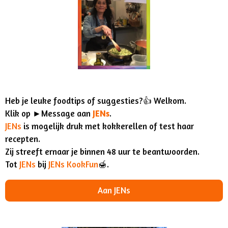
Heb je leuke foodtips of suggesties?👍 Welkom.
Klik op ►Message aan
JENs
.
JENs
is mogelijk druk met kokkerellen of test haar
recepten.
Zij streeft ernaar je binnen 48 uur te beantwoorden.
Tot
JENs
bij
JENs KookFun
🍯.
Aan JENs