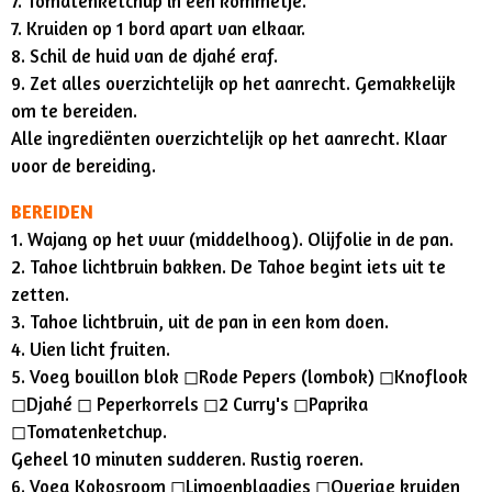
7. Tomatenketchup in een kommetje.
7. Kruiden op 1 bord apart van elkaar.
8. Schil de huid van de djahé eraf.
9. Zet alles overzichtelijk op het aanrecht. Gemakkelijk
om te bereiden.
Alle ingrediënten overzichtelijk op het aanrecht. Klaar
voor de bereiding.
BEREIDEN
1. Wajang op het vuur (middelhoog). Olijfolie in de pan.
2. Tahoe lichtbruin bakken. De Tahoe begint iets uit te
zetten.
3. Tahoe lichtbruin, uit de pan in een kom doen.
4. Uien licht fruiten.
5. Voeg bouillon blok ◻︎Rode Pepers (lombok) ◻︎Knoflook
◻︎Djahé ◻︎ Peperkorrels ◻︎2 Curry's ◻︎Paprika
◻︎Tomatenketchup.
Geheel 10 minuten sudderen. Rustig roeren.
6. Voeg Kokosroom ◻︎Limoenblaadjes ◻︎Overige kruiden