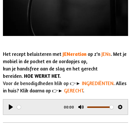
Het recept beluisteren met
JENeration
op z'n
JENs
. Met je
mobiel in de pocket en de oordopjes op,
kun je handsfree aan de slag en het gerecht
bereiden.
HOE WERKT HET.
Voor de benodigdheden klik op 👉►
INGREDIËNTEN
. Alles
in huis? Klik daarna op 👉►
GERECHT
.
00:00
P
M
S
l
u
e
a
t
t