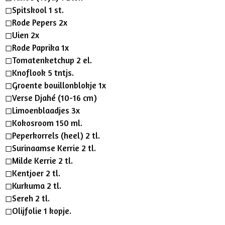
s
◻︎Spitskool 1 st.
◻︎Rode Pepers 2x
◻︎Uien 2x
◻︎Rode Paprika 1x
◻︎Tomatenketchup 2 el.
◻︎Knoflook 5 tntjs.
◻︎Groente bouillonblokje 1x
◻︎Verse Djahé (10-16 cm)
◻︎Limoenblaadjes 3x
◻︎Kokosroom 150 ml.
◻︎Peperkorrels (heel) 2 tl.
◻︎Surinaamse Kerrie 2 tl.
◻︎Milde Kerrie 2 tl.
◻︎Kentjoer 2 tl.
◻︎Kurkuma 2 tl.
◻︎Sereh 2 tl.
◻︎Olijfolie 1 kopje.