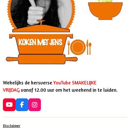
Wekelijks de kersverse
YouTube SMAKELIJKE
VRIJDAG
vanaf 12.00 uur om het weekend in te luiden.
Y
F
I
o
a
n
u
c
s
T
e
t
Disclaimer