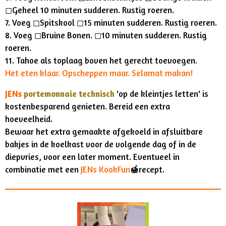
◻︎Geheel 10 minuten sudderen. Rustig roeren.
7. Voeg ◻︎Spitskool ◻︎15 minuten sudderen. Rustig roeren.
8. Voeg ◻︎Bruine Bonen. ◻︎10 minuten sudderen. Rustig
roeren.
11. Tahoe als toplaag boven het gerecht toevoegen.
Het eten klaar. Opscheppen maar. Selamat makan!
JENs
portemonnaie technisch
'op de kleintjes letten' is
kostenbesparend genieten. Bereid een extra
hoeveelheid.
Bewaar het extra gemaakte afgekoeld in afsluitbare
bakjes in de koelkast voor de volgende dag of in de
diepvries, voor een later moment. Eventueel in
combinatie met een
JENs KookFun
🍯
recept.