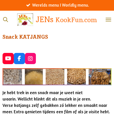
Werelds menu I Worldly menu.
Ga
direct
JENs
KookFun.com
naar
de
hoofdinhoud
Snack KATJANGS
Y
F
I
o
a
n
u
c
s
T
e
t
u
b
a
b
o
g
e
o
r
Je hebt trek in een snack maar je weet niet
k
a
waarin. Wellicht klinkt dit als muziek in je oren.
m
Verse katjangs zelf gebakken zó lekker en smaakt naar
meer. Extra genieten tijdens een film of als je visite hebt.