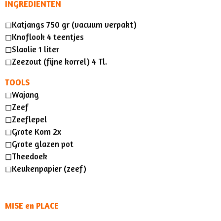
INGREDIENTEN
y
e
t
◻︎Katjangs 750 gr (vacuum verpakt)
i
◻︎Knoflook 4 teentjes
n
◻︎Slaolie 1 liter
g
◻︎Zeezout (fijne korrel) 4 Tl.
s
TOOLS
◻︎Wajang
◻︎
Zeef
◻︎Zeeflepel
◻︎Grote Kom 2x
◻︎Grote glazen pot
◻︎Theedoek
◻︎Keukenpapier (zeef)
MISE en PLACE