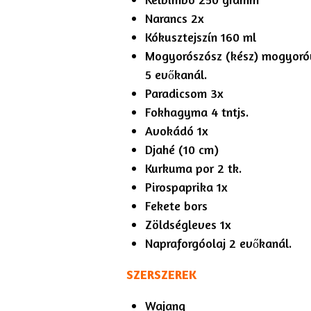
Narancs 2x
Kókusztejszín 160 ml
Mogyorószósz (kész) mogyoró
5 evőkanál.
Paradicsom 3x
Fokhagyma 4 tntjs.
Avokádó 1x
Djahé (10 cm)
Kurkuma por 2 tk.
Pirospaprika 1x
Fekete bors
Zöldségleves 1x
Napraforgóolaj 2 evőkanál.
SZERSZEREK
Wajang