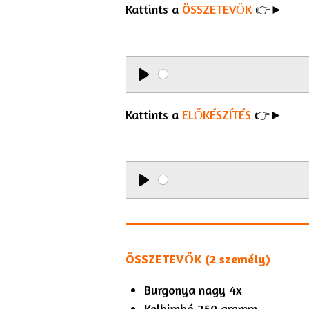
Kattints a
y
ÖSSZETEVŐK
👉►
P
l
Kattints a
ELŐKÉSZÍTÉS
👉►
a
y
P
l
a
ÖSSZETEVŐK (2 személy)
y
Burgonya nagy 4x
Kelbimbó 250 gramm