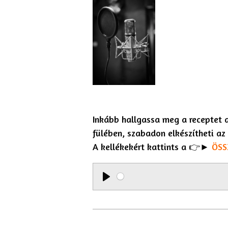
Inkább hallgassa meg a receptet a
fülében, szabadon elkészítheti a
A kellékekért kattints a 👉►
ÖSS
P
l
a