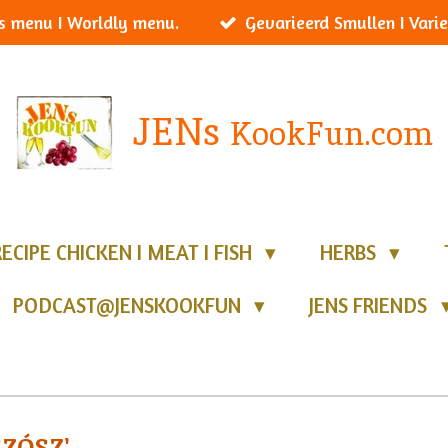
s menu I Worldly menu.
Gevarieerd Smullen I Varie
JENs
KookFun.com
RECIPE CHICKEN I MEAT I FISH
HERBS
PODCAST@JENSKOOKFUN
JENS FRIENDS