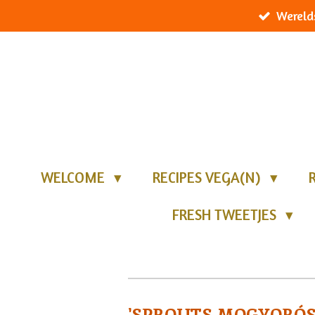
Wereld
Ga
direct
naar
de
hoofdinhoud
WELCOME
RECIPES VEGA(N)
FRESH TWEETJES