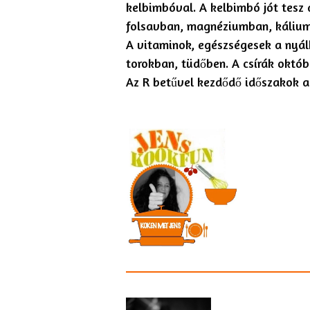
kelbimbóval. A kelbimbó jót tesz 
folsavban, magnéziumban, kálium
A vitaminok, egészségesek a nyál
torokban, tüdőben. A csírák októb
Az R betűvel kezdődő időszakok a