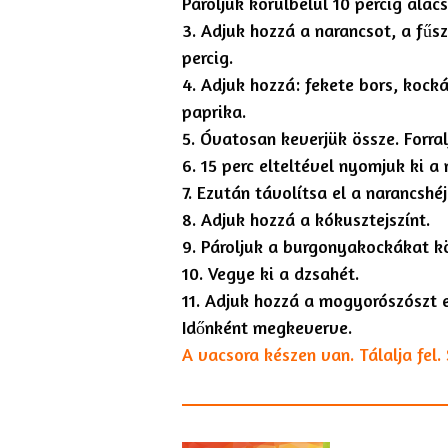
Pároljuk körülbelül 10 percig ala
3. Adjuk hozzá a narancsot, a fűsz
percig.
4. Adjuk hozzá: fekete bors, kock
paprika.
5. Óvatosan keverjük össze. Forral
6. 15 perc elteltével nyomjuk ki a
7. Ezután távolítsa el a narancshéj
8. Adjuk hozzá a kókusztejszínt.
9. Pároljuk a burgonyakockákat kö
10. Vegye ki a dzsahét.
11. Adjuk hozzá a mogyorószószt e
Időnként megkeverve.
A vacsora készen van. Tálalja fel