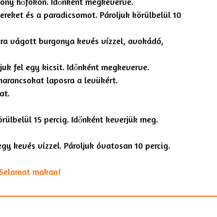
csony hőfokon. Időnként megkeverve.
ereket és a paradicsomot. Pároljuk körülbelül 10
ára vágott burgonya kevés vízzel, avokádó,
juk fel egy kicsit. Időnként megkeverve.
 narancsokat laposra a levükért.
at.
rülbelül 15 percig. Időnként keverjük meg.
gy kevés vízzel. Pároljuk óvatosan 10 percig.
. Selamat makan!