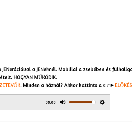
 JENerációval a JENeknél. Mobillal a zsebében és fülhallg
z ételt. HOGYAN MŰKÖDIK.
ZETEVŐK
. Minden a háznál? Akkor kattints a 👉►
ELŐKÉS
00:00
M
S
u
e
t
t