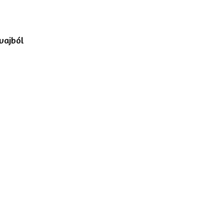
g
s
vajból