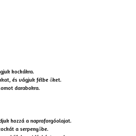
gjuk kockákra.
ukat, és vágjuk félbe őket.
csomot darabokra.
adjuk hozzá a napraforgóolajat.
skockát a serpenyőbe.