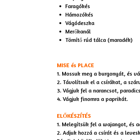
Faragókés
Hámozókés
Vágódeszka
Merőkanál
Tömítő rúd tálca (maradék)
MISE és PLACE
1. Mossuk meg a burgonyát, és vá
2. Távolítsuk el a csírákat, a szár
3. Vágjuk fel a narancsot, paradi
4. Vágjuk finomra a paprikát.
ELŐKÉSZÍTÉS
1. Melegítsük fel a wajangot, és 
2. Adjuk hozzá a csírát és a leve