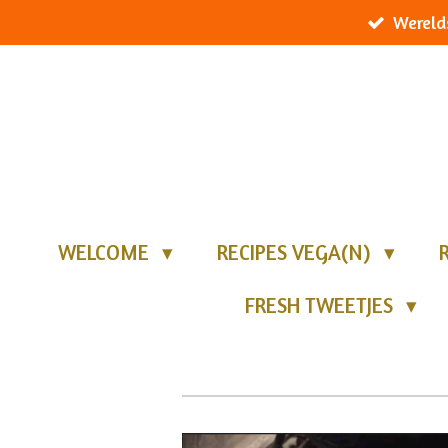
Wereld
Ga
direct
naar
de
hoofdinhoud
WELCOME
RECIPES VEGA(N)
FRESH TWEETJES