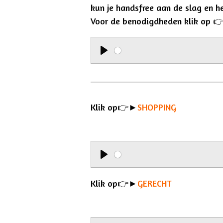
kun je handsfree aan de slag en h
Voor de benodigdheden klik op

P
l
a
Klik op👉►
y
SHOPPING
P
l
Klik op👉►
GERECHT
a
y