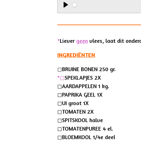
P
l
a
*
Liever
y
g
een
vlees, laat dit onder
INGREDIËNTEN
◻︎
BRUINE BONEN 250 gr.
*◻︎
SPEKLAPJES 2X
◻︎AARDAPPELEN 1 kg.
◻︎PAPRIKA GEEL 1X
◻︎UI groot 1X
◻︎TOMATEN 2X
◻︎SPITSKOOL halve
◻︎TOMATENPUREE 4 el.
◻︎BLOEMKOOL 1/4e deel