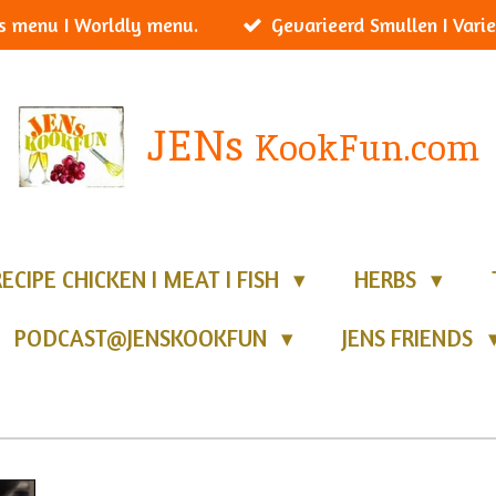
s menu I Worldly menu.
Gevarieerd Smullen I Varie
JENs
KookFun.com
RECIPE CHICKEN I MEAT I FISH
HERBS
PODCAST@JENSKOOKFUN
JENS FRIENDS