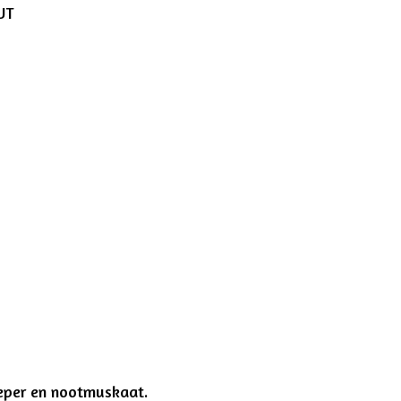
UT
peper en nootmuskaat.