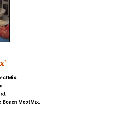
x'
MeatMix.
en.
ord.
e Bonen MeatMix.