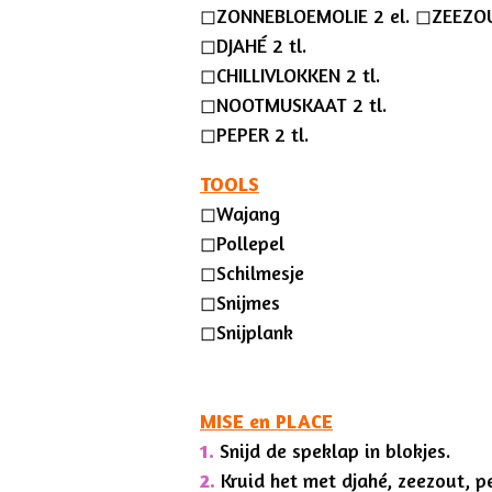
◻︎ZONNEBLOEMOLIE 2 el. ◻︎ZEEZO
◻︎DJAHÉ 2 tl.
◻︎CHILLIVLOKKEN 2 tl.
◻︎NOOTMUSKAAT 2 tl.
◻︎PEPER 2 tl.
TOOLS
◻︎
Wajang
◻︎P
ollepel
◻︎
Schilmesje
◻︎
Snijmes
◻︎
Snijplank
MISE en PLACE
1.
Snijd de speklap in blokjes.
2.
Kruid het met djahé, zeezout, 