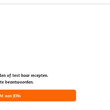
len of test haar recepten.
r te beantwoorden.
ht aan JENs