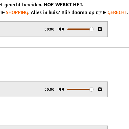
et gerecht bereiden.
HOE WERKT HET.
►
SHOPPING
.
Alles in huis? Klik daarna op 👉►
GERECHT
00:00
M
S
u
e
t
t
e
t
i
n
g
00:00
M
S
s
u
e
t
t
e
t