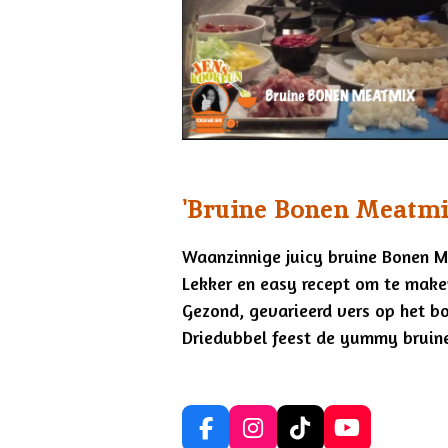
'Bruine Bonen Meatmi
Waanzinnige juicy bruine Bonen 
Lekker en easy recept om te mak
Gezond, gevarieerd vers op het b
Driedubbel feest de yummy bruin
F
I
T
Y