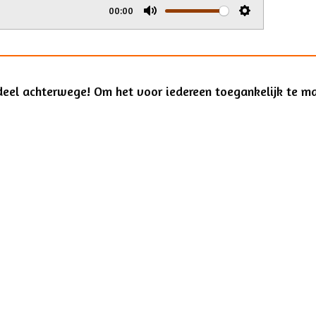
i
00:00
n
M
S
g
u
e
s
t
t
deel achterwege! Om het voor iedereen toegankelijk te mak
e
t
i
n
g
s