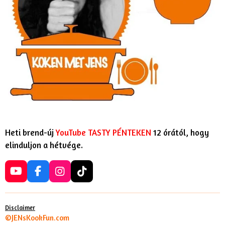
Heti brend-új
YouTube TASTY PÉNTEKEN
12 órától, hogy
elinduljon a hétvége.
Y
F
I
T
o
a
n
i
u
c
s
k
T
e
t
T
Disclaimer
u
b
a
o
©JENsKookFun.com