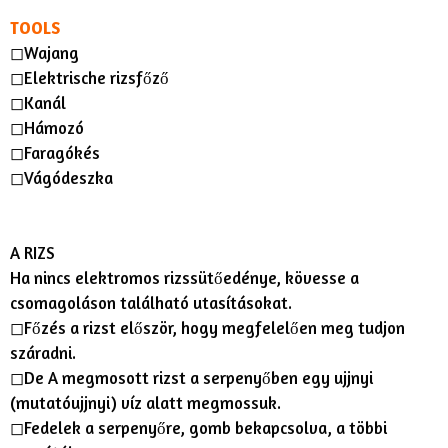
TOOLS
◻︎Wajang
◻︎Elektrische rizsfőző
◻︎Kanál
◻︎Hámozó
◻︎Faragókés
◻︎Vágódeszka
A RIZS
Ha nincs elektromos rizssütőedénye, kövesse a
csomagoláson található utasításokat.
◻︎Főzés a rizst először, hogy megfelelően meg tudjon
száradni.
◻︎De A megmosott rizst a serpenyőben egy ujjnyi
(mutatóujjnyi) víz alatt megmossuk.
◻︎Fedelek a serpenyőre, gomb bekapcsolva, a többi