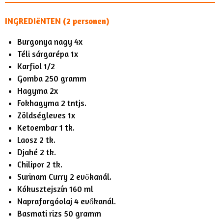
INGREDIëNTEN (2 personen)
Burgonya nagy 4x
Téli sárgarépa 1x
Karfiol 1/2
Gomba 250 gramm
Hagyma 2x
Fokhagyma 2 tntjs.
Zöldségleves 1x
Ketoembar 1 tk.
Laosz 2 tk.
Djahé 2 tk.
Chilipor 2 tk.
Surinam Curry 2 evőkanál.
Kókusztejszín 160 ml
Napraforgóolaj 4 evőkanál.
Basmati rizs 50 gramm