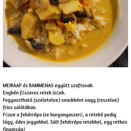
MEIRAAP és RAMMENAS együtt szaftosak.
Enyhén fűszeres retek ízűek.
Fogyasztható (szeletelve) snackként vagy (reszelve)
friss salátában.
Főzve a fehérrépa íze burgonyaszerű, a reteké pedig
lágy, édes jegyekkel. Sült fehérrépa retekkel, egy retkes
finomság!