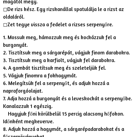
magától megy.
◻︎De rizs kész. Egy rizskanállal spatulálja le a rizst az
oldaláról.
◻︎Zet tegye vissza a fedelet a rizses serpenyőre.
1. Mossuk meg, hámozzuk meg és kockázzuk fel a
burgonyát.
2. Tisztítsuk meg a sárgarépát, vágjuk finom darabokra.
3. Tisztítsuk meg a karfiolt, vágjuk fel darabokra.
4. A gombát tisztítsuk meg és szeleteljük fel.
5. Vágjuk finomra a fokhagymát.
6. Melegítsük fel a serpenyőt, és adjuk hozzá a
napraforgóolajat.
7. Adja hozzá a burgonyát és a leveskockát a serpenyőbe.
Kanalazzuk 1 egészig.
Hagyjuk főni körülbelül 15 percig alacsony hőfokon.
Időnként megkeverve.
8. Adjuk hozzá a hagymát, a sárgarépadarabokat és a
fűszernövényeket.