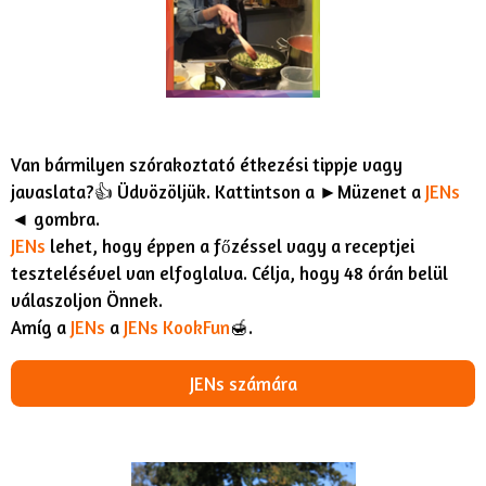
Van bármilyen szórakoztató étkezési tippje vagy
javaslata?👍 Üdvözöljük. Kattintson a ►Müzenet a
JENs
◄ gombra.
JENs
lehet, hogy éppen a főzéssel vagy a receptjei
tesztelésével van elfoglalva. Célja, hogy 48 órán belül
válaszoljon Önnek.
Amíg a
JENs
a
JENs KookFun
🍯.
JENs számára