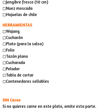
◻︎Jengibre fresco (10 cm)
◻︎Nuez moscada
◻︎Hojuelas de chile
HERRAMIENTAS
◻︎Wajang
◻︎Cucharón
◻︎Plato (para la salsa)
◻︎Folio
◻︎Tazón plano
◻︎Cucharada
◻︎Pelador
◻︎Tabla de cortar
◻︎Contenedores sellables
SIN Carne
Si no quieres carne en este plato, omite esta parte.