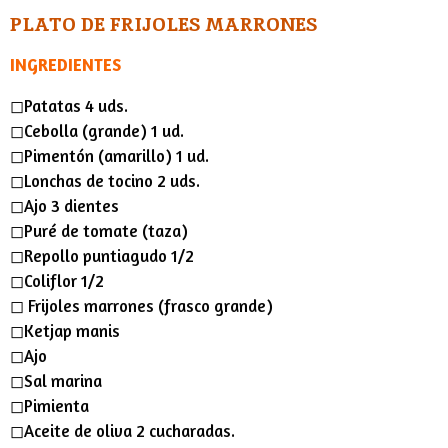
PLATO DE FRIJOLES MARRONES
INGREDIENTES
◻︎Patatas 4 uds.
◻︎Cebolla (grande) 1 ud.
◻︎Pimentón (amarillo) 1 ud.
◻︎Lonchas de tocino 2 uds.
◻︎Ajo 3 dientes
◻︎Puré de tomate (taza)
◻︎Repollo puntiagudo 1/2
◻︎Coliflor 1/2
◻︎ Frijoles marrones (frasco grande)
◻︎Ketjap manis
◻︎Ajo
◻︎Sal marina
◻︎Pimienta
◻︎Aceite de oliva 2 cucharadas.