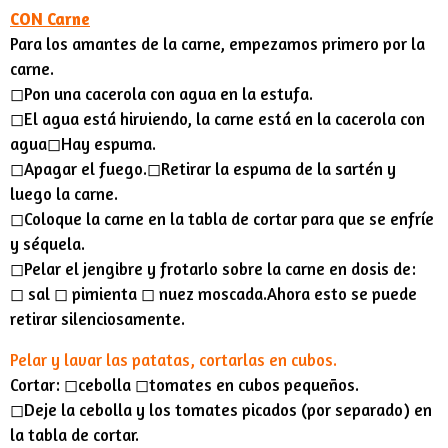
CON Carne
Para los amantes de la carne, empezamos primero por la
carne.
◻︎Pon una cacerola con agua en la estufa.
◻︎El agua está hirviendo, la carne está en la cacerola con
agua◻︎Hay espuma.
◻︎Apagar el fuego.◻︎Retirar la espuma de la sartén y
luego la carne.
◻︎Coloque la carne en la tabla de cortar para que se enfríe
y séquela.
◻︎Pelar el jengibre y frotarlo sobre la carne en dosis de:
◻︎ sal ◻︎ pimienta ◻︎ nuez moscada.Ahora esto se puede
retirar silenciosamente.
Pelar y lavar las patatas, cortarlas en cubos.
Cortar: ◻︎cebolla ◻︎tomates en cubos pequeños.
◻︎Deje la cebolla y los tomates picados (por separado) en
la tabla de cortar.