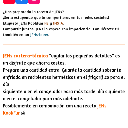
Y
F
I
o
a
n
u
c
s
¿Has preparado la receta de JENs?
T
e
t
¡Sería estupendo que la compartieras en tus redes sociales!
u
b
a
Etiqueta JENs KookFun
FB
y
INSTA
.
b
o
g
Compartir juntos! JENs lo espera con impaciencia. Conviértete tú
e
o
r
también en un
JENs-lover
.
k
a
m
JENs cartera-técnica
"vigilar los pequeños detalles" es
un disfrute que ahorra costes.
Prepare una cantidad extra. Guarde la cantidad sobrante
enfriada en recipientes herméticos en el frigorífico para el
día
siguiente o en el congelador para más tarde. día siguiente
o en el congelador para más adelante.
Posiblemente en combinación con una receta
JENs
KookFun
🍯
.