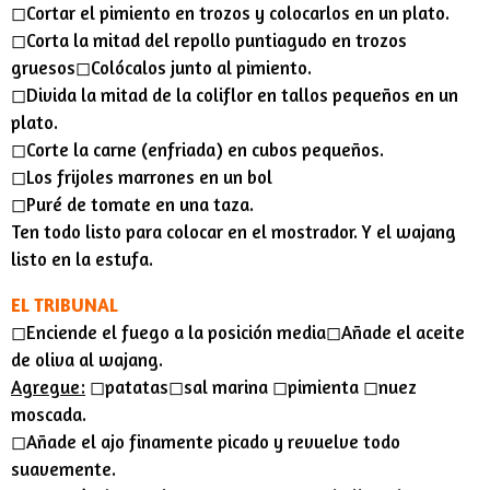
◻︎Cortar el pimiento en trozos y colocarlos en un plato.
◻︎Corta la mitad del repollo puntiagudo en trozos
gruesos◻︎Colócalos junto al pimiento.
◻︎Divida la mitad de la coliflor en tallos pequeños en un
plato.
◻︎Corte la carne (enfriada) en cubos pequeños.
◻︎Los frijoles marrones en un bol
◻︎Puré de tomate en una taza.
Ten todo listo para colocar en el mostrador. Y el wajang
listo en la estufa.
EL TRIBUNAL
◻︎Enciende el fuego a la posición media◻︎Añade el aceite
de oliva al wajang.
Agregue:
◻︎patatas◻︎sal marina ◻︎pimienta ◻︎nuez
moscada.
◻︎Añade el ajo finamente picado y revuelve todo
suavemente.