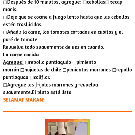
◻︎Después de 10 minutos, agregue: ◻︎cebollas◻︎kecap
manis.
◻︎Deje que se cocine a fuego lento hasta que las cebollas
estén traslúcidas.
◻︎Añadir la carne, los tomates cortados en cubitos y el
puré de tomate.
Revuelva todo suavemente de vez en cuando.
La carne cocida
Agregue:
◻︎repollo puntiagudo ◻︎pimiento
morrón ◻︎hojuelas de chile ◻︎pimientos morrones ◻︎repollo
puntiagudo ◻︎coliflor.
◻︎Agregue los frijoles marrones y revuelva
suavemente.El plato está listo.
SELAMAT MAKAN!