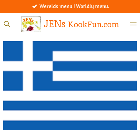
Werelds menu I Worldly menu.
Ga
direct
JENs
KookFun.com
naar
de
hoofdinhoud