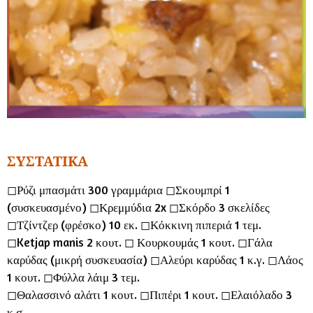
ΣΥΣΤΑΤΙΚΑ
◻︎Ρύζι μπασμάτι 300 γραμμάρια ◻︎Σκουμπρί 1
(συσκευασμένο) ◻︎Κρεμμύδια 2x ◻︎Σκόρδο 3 σκελίδες
◻︎Τζίντζερ (φρέσκο) 10 εκ. ◻︎Κόκκινη πιπεριά 1 τεμ.
◻︎Ketjap manis 2 κουτ. ◻︎ Κουρκουμάς 1 κουτ. ◻︎Γάλα
καρύδας (μικρή συσκευασία) ◻︎Αλεύρι καρύδας 1 κ.γ. ◻︎Λάος
1 κουτ. ◻︎Φύλλα λάιμ 3 τεμ.
◻︎Θαλασσινό αλάτι 1 κουτ. ◻︎Πιπέρι 1 κουτ. ◻︎Ελαιόλαδο 3
κ.σ.