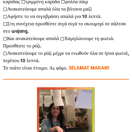
καρύδας ◻︎τριμμένη καρύδα ◻︎φύλλα λάιμ
◻︎Ανακατεύουμε απαλά όλα τα βότανα μαζί
◻︎Αφήστε το να σιγοβράσει απαλά για 10 λεπτά.
◻︎Στη συνέχεια προσθέστε σιγά σιγά το σκουμπρί σε σάλτσα
στο wajang.
◻︎Και ανακατεύουμε απαλά ◻︎Χαμηλώνουμε τη φωτιά.
Προσθέστε το ρύζι.
◻︎Ανακατεύουμε το ρύζι μέχρι να ενωθούν όλα σε ήπια φωτιά,
περίπου 10 λεπτά.
Το πιάτο είναι έτοιμο. Ας φάμε.
SELAMAT MAKAN!