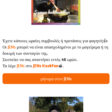
Έχετε κάποιες ωραίες συμβουλές ή προτάσεις για φαγητό;👍
Οι
JENs
μπορεί να είναι απασχολημένοι με το μαγείρεμα ή τη
δοκιμή των συνταγών της.
Σκοπεύει να σας απαντήσει εντός 48 ωρών.
Τα λέμε
JENs
στο
JENs
KookFun
🍯.
μήνυμα στον JENs