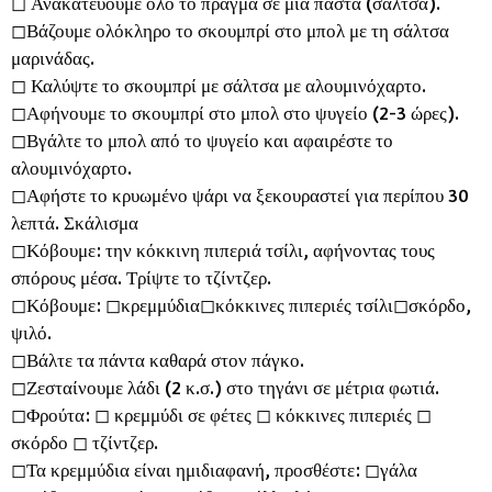
◻︎ Ανακατεύουμε όλο το πράγμα σε μια πάστα (σάλτσα).
◻︎Βάζουμε ολόκληρο το σκουμπρί στο μπολ με τη σάλτσα
μαρινάδας.
◻︎ Καλύψτε το σκουμπρί με σάλτσα με αλουμινόχαρτο.
◻︎Αφήνουμε το σκουμπρί στο μπολ στο ψυγείο (2-3 ώρες).
◻︎Βγάλτε το μπολ από το ψυγείο και αφαιρέστε το
αλουμινόχαρτο.
◻︎Αφήστε το κρυωμένο ψάρι να ξεκουραστεί για περίπου 30
λεπτά. Σκάλισμα
◻︎Κόβουμε: την κόκκινη πιπεριά τσίλι, αφήνοντας τους
σπόρους μέσα. Τρίψτε το τζίντζερ.
◻︎Κόβουμε: ◻︎κρεμμύδια◻︎κόκκινες πιπεριές τσίλι◻︎σκόρδο,
ψιλό.
◻︎Βάλτε τα πάντα καθαρά στον πάγκο.
◻︎Ζεσταίνουμε λάδι (2 κ.σ.) στο τηγάνι σε μέτρια φωτιά.
◻︎Φρούτα: ◻︎ κρεμμύδι σε φέτες ◻︎ κόκκινες πιπεριές ◻︎
σκόρδο ◻︎ τζίντζερ.
◻︎Τα κρεμμύδια είναι ημιδιαφανή, προσθέστε: ◻︎γάλα