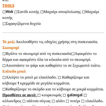
TOOLS
◻︎Wok ◻︎Σανίδι κοπής ◻︎Μαχαίρι αποφλοίωσης ◻︎Μαχαίρι
κοπής
◻︎Σφραγιζόμενα δοχεία
Το ρυζι
Ακολουθήστε τις οδηγίες χρήσης στη συσκευασία.
Σκουμπρί
◻︎Βγάλτε το σκουμπρί από τη συσκευασία◻︎Αφαιρέστε το
δέρμα και αφαιρέστε όλα τα κόκαλα από το σκουμπρί.
◻︎Αποσπάστε το ψάρι και καθαρίστε το σε ξεχωριστό πιάτο.
Επίπεδο μπολ
◻︎Αλείψτε το μπολ με ελαιόλαδο. ◻︎ Καθαρίζουμε και
κόβουμε 1 κρεμμύδι σε μεγάλα κομμάτια.
◻︎Καθαρίζουμε το σκόρδο και το κόβουμε σε μικρά κομμάτια.
Προσθέστε σε αυτό:
◻︎ κουρκουμάς ◻︎ galangal ◻︎
κόλιανδρος ◻︎ σάλτσα σόγιας ◻︎ αλάτι ◻︎ πιπέρι ◻︎ ελαιόλαδο.