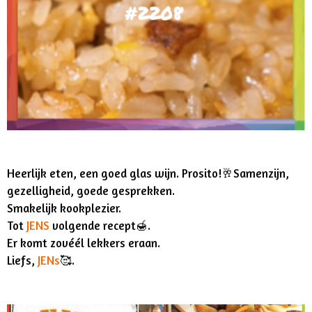
Heerlijk eten, een goed glas wijn. Prosito!
🥂
Samenzijn,
gezelligheid, goede gesprekken.
Smakelijk kookplezier.
Tot
JENS
volgende recept
🍯.
Er komt zovéél lekkers eraan.
Liefs,
JENs
🥰.