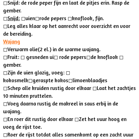
◻︎Snijd:
de rode peper fijn en laat de pitjes erin. Rasp de
gember.
◻︎
Snijd:
◻︎
uien
◻︎
rode pepers
◻︎knoflook, fijn
.
◻︎Leg alles klaar op het aanrecht voor overzicht en voor
de bereiding.
Wajang
◻︎
Verwarm olie(2 el.) in de warme wajang.
◻︎
Fruit:
◻︎
gesneden ui
◻︎
rode pepers
◻︎
de knoflook
◻︎
gember.
◻︎
Zijn de uien glazig, voeg:
◻︎
kokosmelk
◻︎
geraspte kokos
◻︎
limoenblaadjes
◻︎
Schep alle kruiden rustig door elkaar
◻︎
Laat het zachtjes
10 minuten pruttelen.
◻︎
Voeg daarna rustig de makreel in saus erbij in de
wajang.
◻︎
En roer dit rustig door elkaar
◻︎
Zet het vuur hoog en
voeg de rijst toe.
◻︎
Roer de rijst totdat alles samenkomt op een zacht vuur