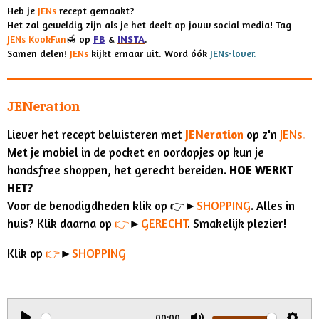
c
s
Heb je
JENs
recept
gemaakt?
e
t
Het zal geweldig zijn als je het deelt op jouw social media! Tag
b
a
JENs KookFun
🍯
op
FB
&
INSTA
.
o
g
Samen delen!
JENs
kijkt ernaar uit. Word óók
JENs-lover.
o
r
k
a
m
JENeration
Liever het recept beluisteren met
JENeration
op z'n
JENs
.
Met je mobiel in de pocket en oordopjes op kun je
handsfree shoppen, het gerecht bereiden.
HOE WERKT
HET?
Voor de benodigdheden klik op
👉►
SHOPPING
.
Alles in
huis? Klik daarna op
👉
►
GERECHT
. Smakelijk plezier!
Klik op
👉
►
SHOPPING
00:00