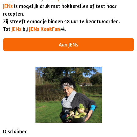
JENs
is mogelijk druk met kokkerellen of test haar
recepten.
Zij streeft ernaar je binnen 48 uur te beantwoorden.
Tot
JENs
bij
JENs
KookFun
🍯.
Aan JENs
Disclaimer