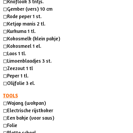
◻︎
Knoflook 3 tntjs.
◻︎
Gember (vers) 10 cm
◻︎
Rode peper 1 st.
◻︎
Ketjap manis 2 tl.
◻︎
Kurkuma 1 tl.
◻︎
Kokosmelk (klein pakje)
◻︎
Kokosmeel 1 el.
◻︎
Laos 1 tl.
◻︎
Limoenblaadjes 3 st.
◻︎
Zeezout 1 tl
◻︎
Peper 1 tl.
◻︎
Olijfolie 3 el.
TOOLS
◻︎
Wajang (wokpan)
◻︎Electrische rijstkoker
◻︎
Een bakje (voor saus)
◻︎
Folie
◻︎
Platte schaal