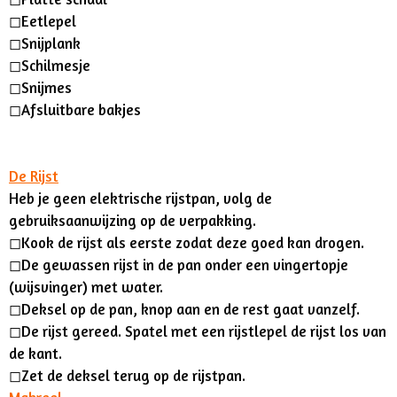
◻︎
Eetlepel
◻︎
Snijplank
◻︎
Schilmesje
◻︎
Snijmes
◻︎Afsluitbare bakjes
De Rijst
Heb je geen elektrische rijstpan, volg de
gebruiksaanwijzing op de verpakking.
◻︎Kook de rijst als eerste zodat deze goed kan drogen.
◻︎De gewassen rijst in de pan onder een vingertopje
(wijsvinger) met water.
◻︎Deksel op de pan, knop aan en de rest gaat vanzelf.
◻︎De rijst gereed. Spatel met een rijstlepel de rijst los van
de kant.
◻︎Zet de deksel terug op de rijstpan.