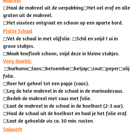
Makreel
◻︎
Haal de makreel uit de verpakking
◻︎
Het vel eraf en alle
graten uit de makreel.
◻︎
Het visvlees ontgraat en schoon op een aparte bord.
Platte Schaal
◻︎
Vet de schaal in met olijfolie.
◻︎
Schil en snijd 1 ui in
grove stukjes.
◻︎
Maak knoflook schoon, snijd deze in kleine stukjes.
Voeg daarbij:
◻︎kurkuma
◻︎
laos
◻︎
ketoembar
◻︎
ketjap
◻︎
zout
◻︎
peper
◻︎
olij
folie.
◻︎
Roer het geheel tot een papje (saus).
◻︎
Leg de hele makreel in de schaal in de marinadesaus.
◻︎
Bedek de makreel met saus met folie.
◻︎
Laat de makreel in de schaal in de koelkast (2-3 uur).
◻︎
Haal de schaal uit de koelkast en haal je het folie eraf.
◻︎
Laat de gekoelde vis ca. 30 min. rusten.
Snijwerk