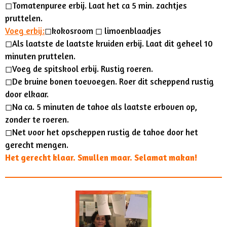
◻︎Tomatenpuree erbij.
Laat het ca 5 min. zachtjes
pruttelen.
Voeg erbij:
◻︎kokosroom ◻︎ limoenblaadjes
◻︎Als laatste de laatste kruiden erbij.
Laat dit geheel 10
minuten pruttelen.
◻︎Voeg de spitskool erbij
. Rustig roeren.
◻︎De bruine bonen toevoegen. Roer dit scheppend rustig
door elkaar.
◻︎Na ca. 5 minuten de tahoe als laatste erboven op,
zonder te roeren.
◻︎Net voor het opscheppen rustig de tahoe door het
gerecht mengen.
Het gerecht klaar. Smullen maar. Selamat makan!