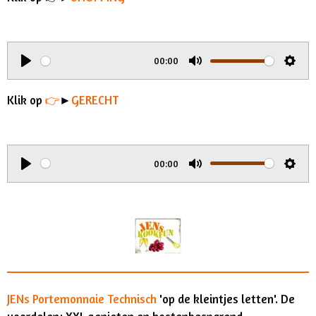
00:00
P
M
S
l
u
e
Klik op
👉
►
GERECHT
a
t
t
y
e
t
i
00:00
n
P
M
S
g
l
u
e
s
a
t
t
y
e
t
i
n
g
JENs Portemonnaie Technisch
'op de kleintjes letten'. De