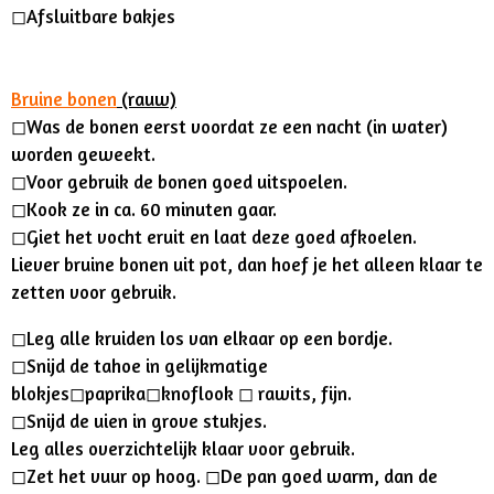
◻︎
Afsluitbare bakjes
Bruine bonen
(rauw)
◻︎
Was de bonen eerst voordat ze een nacht (in water)
worden geweekt.
◻︎Voor gebruik de bonen goed uitspoelen.
◻︎
Kook ze in ca. 60 minuten gaar.
◻︎
Giet het vocht eruit en laat deze goed afkoelen.
Liever bruine bonen uit pot, dan hoef je het alleen klaar te
zetten voor gebruik.
◻︎Leg alle kruiden los van elkaar op een bordje.
◻︎Snijd de tahoe in gelijkmatige
blokjes◻︎paprika◻︎knoflook ◻︎ rawits, fijn.
◻︎Snijd de uien in grove stukjes.
Leg alles overzichtelijk klaar voor gebruik.
◻︎Zet het vuur op hoog. ◻︎De pan goed warm, dan de