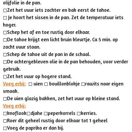
olijfolie in de pan.
◻︎Zet het vuur iets zachter en bak eerst de tahoe.
◻︎ Je hoort het sissen in de pan.
Zet de temperatuur iets
hoger.
◻︎Schep het af en toe rustig door elkaar.
◻︎De tahoe krijgt een licht bruin kleurtje. Ca 5 min. op
zacht vuur staan.
◻︎Schep de tahoe uit de pan in de schaal.
◻︎De achtergebleven olie in de pan behouden, voor verder
gebruik.
◻︎Zet het vuur op hogere stand.
Voeg erbij:
◻︎ uien ◻︎ bouillonblokje
◻︎rawits naar eigen
smaak.
◻︎
De uien glazig bakken, zet het vuur op kleine stand.
Voeg erbij:
◻︎knoflook
◻︎
djahe ◻︎peperkorrels ◻︎kerries.
◻︎Roer dit geheel rustig door elkaar tot 1 geheel
◻︎Voeg de paprika er dan bij.