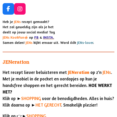
F
I
a
n
c
s
Heb je
JENs
recept gemaakt?
e
t
Het zal geweldig zijn als je het
b
a
deelt op jouw social media! Tag
o
g
JENs KookFun🍯
op
FB
&
INSTA.
o
r
Samen delen!
JENs
kijkt ernaar uit. Word óók
JENs-lover
.
k
a
m
JENeration
Het recept liever beluisteren met
JENeration
op z'n
JENs
.
Met je mobiel in de pocket en oordopjes op kun je
handsfree shoppen en het gerecht bereiden.
HOE WERKT
HET?
Klik op ►
SHOPPING
voor de benodigdheden. Alles in huis?
Klik daarna op ►
HET GERECHT
. Smakelijk plezier!
Klik op 👉►
SHOPPING