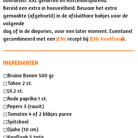
voordelen: XXL genieten en kostenbesparend.
s
Bereid een extra in hoeveelheid. B
ewaar het extra
gemaakte (afgekoeld) in de afsluitbare bakjes voor de
volgende
dag of in de diepvries, voor een later moment. Eventueel
gecombineerd met een
JENs
recept bij
JENs KookFun
🍯
.
INGREDIëNTEN
◻︎
Bruine Bonen 500 gr.
◻︎
Tahoe 2 st.
◻︎
Ui 2 st.
◻︎
Rode paprika 1 st.
◻︎
Pepers
3 (rawit)
◻︎
Tomaten 4 of 2 blikjes puree
◻︎
Spitskool
◻︎
Djahe (10 cm)
◻︎
Knoflook 5 tntjs.