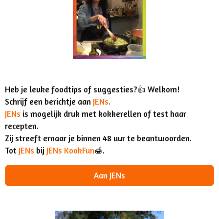
Heb je leuke foodtips of suggesties?👍 Welkom!
Schrijf een berichtje aan
JENs
.
JENs
is mogelijk druk met kokkerellen of test haar
recepten.
Zij streeft ernaar je binnen 48 uur te beantwoorden.
Tot
JENs
bij
JENs KookFun
🍯.
Aan JENs