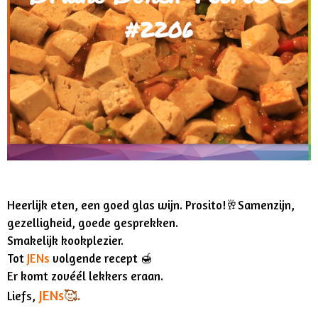
Heerlijk eten, een goed glas wijn. Prosito!
🥂
Samenzijn,
gezelligheid, goede gesprekken.
Smakelijk kookplezier.
Tot
JENs
volgende recept
🍯
Er komt zovéél lekkers eraan.
JENs
🥰.
Liefs,