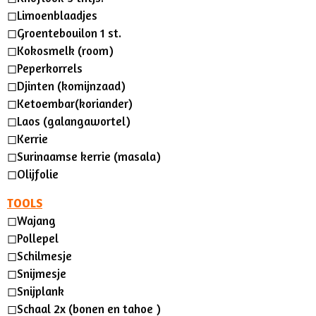
◻︎
Limoenblaadjes
◻︎
Groentebouilon 1 st.
◻︎
Kokosmelk (room)
◻︎
Peperkorrels
◻︎
Djinten (komijnzaad)
◻︎
Ketoembar(koriander)
◻︎
Laos (galangawortel)
◻︎
Kerrie
◻︎
Surinaamse kerrie (masala)
◻︎
Olijfolie
TOOLS
◻︎
Wajang
◻︎
Pollepel
◻︎
Schilmesje
◻︎
Snijmesje
◻︎
Snijplank
◻︎
Schaal 2x (bonen en tahoe )