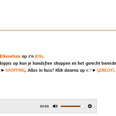
JENeration
op z'n
JENs
.
rdopjes op kun je handsfree shoppen
en het gerecht bereid
👉►
SHOPPING
.
Alles in huis? Klik daarna op
👉►
GERECHT
.
00:00
M
S