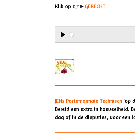
l
Klik op
👉►
GERECHT
a
y
P
l
a
y
JENs Portemonnaie Technisch
'op d
Bereid een extra in hoeveelheid. B
dag of in de diepvries, voor een