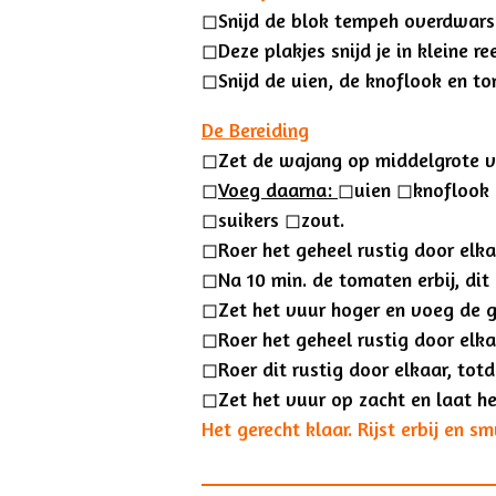
◻︎Snijd de blok tempeh overdwars 
◻︎Deze plakjes snijd je in kleine re
◻︎Snijd de uien, de knoflook en to
De Bereiding
◻︎
Zet de wajang op middelgrote v
◻︎
Voeg daarna:
◻︎uien ◻︎knoflook
◻︎suikers ◻︎zout
.
◻︎
Roer het geheel rustig door elk
◻︎
Na 10 min. de tomaten erbij, dit
◻︎
Zet het vuur hoger en voeg de 
◻︎
Roer het geheel rustig door elk
◻︎
Roer dit rustig door elkaar, tot
◻︎
Zet het vuur op zacht en laat he
Het gerecht klaar. Rijst erbij en s