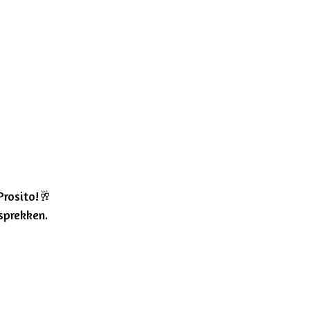
Prosito!
🥂
sprekken.