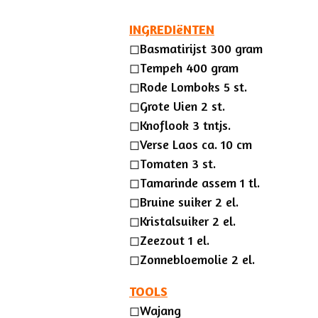
INGREDIëNTEN
◻︎
Basmatirijst 300 gram
◻︎
Temp
eh 400 gram
◻︎
Rode Lomboks 5 st.
◻︎
Grote Uien 2 st.
◻︎
Knoflook 3 tntjs.
◻︎
Verse Laos ca. 10 cm
◻︎
Tomaten 3 st.
◻︎
Tamarinde assem 1 tl.
◻︎
Bruine suiker 2 el.
◻︎
Kristalsuiker 2 el.
◻︎
Zeezout 1 el.
◻︎
Zonnebloemolie 2 el.
TOOLS
◻︎
Wajang