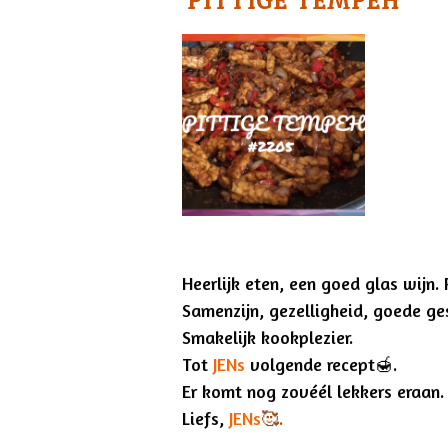
'PITTIGE TEMPEH'
Heerlijk eten, een goed glas wijn. 
Samenzijn, gezelligheid, goede ge
Smakelijk kookplezier.
Tot
JENs
volgende recept🍯.
Er komt nog zovéél lekkers eraan.
Liefs,
JENs
🥰.