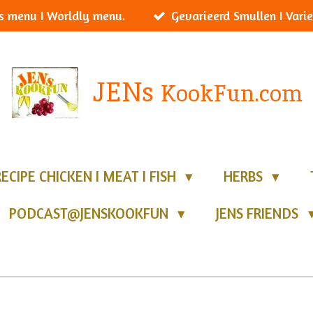
s menu I Worldly menu.
Gevarieerd Smullen I Varie
JENs
KookFun.com
RECIPE CHICKEN I MEAT I FISH
HERBS
PODCAST@JENSKOOKFUN
JENS FRIENDS