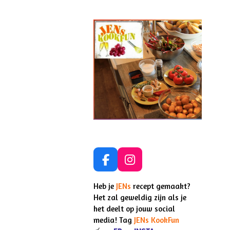
F
I
a
n
c
s
Heb je
JENs
recept gemaakt?
e
t
Het zal geweldig zijn als je
b
a
het deelt op jouw social
o
g
media! Tag
JENs KookFun
o
r