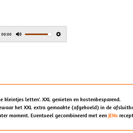
u
e
t
t
e
t
i
00:00
n
M
S
g
u
e
s
t
t
e
t
i
n
g
e kleintjes letten'. XXL genieten en kostenbesparend.
s
ewaar het XXL extra gemaakte (afgekoeld) in de afsluitb
 later moment. Eventueel gecombineerd met een
JENs
recept 