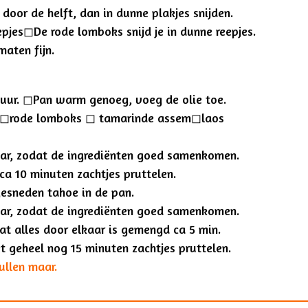
door de helft, dan in dunne plakjes snijden.
epjes
◻︎De rode lomboks snijd je in dunne reepjes.
maten fijn.
uur.
◻︎
Pan warm genoeg, voeg de olie toe.
 ◻︎rode lomboks ◻︎ tamarinde assem◻︎laos
aar, zodat de ingrediënten goed samenkomen.
 ca 10 minuten zachtjes pruttelen.
gesneden tahoe in de pan.
aar, zodat de ingrediënten goed samenkomen.
dat alles door elkaar is gemengd ca 5 min.
t geheel nog 15 minuten zachtjes pruttelen.
mullen maar.