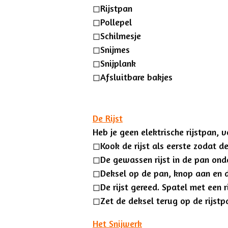
◻︎
Rijstpan
◻︎
Pollepel
◻︎
Schilmesje
◻︎
Snijmes
◻︎
Snijplank
◻︎
Afsluitbare bakjes
De Rijst
Heb je geen elektrische rijstpan,
◻︎Kook de rijst als eerste zodat 
◻︎De gewassen rijst in de pan ond
◻︎Deksel op de pan, knop aan en d
◻︎De rijst gereed. Spatel met een ri
◻︎Zet de deksel terug op de rijstp
Het Snijwerk