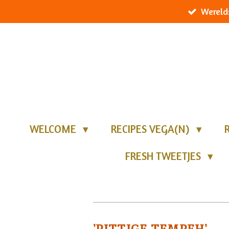
Wereld
Ga
direct
naar
de
hoofdinhoud
WELCOME
RECIPES VEGA(N)
FRESH TWEETJES