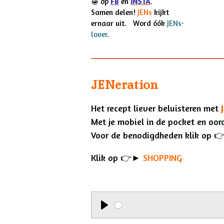
🍯
op
FB
en
INSTA
.
k
a
Samen delen!
JENs
kijkt
m
ernaar uit. Word óók
JENs-
lover
.
JENeration
Het recept liever beluisteren met
Met je mobiel in de pocket en oo
Voor de benodigdheden klik op 
Klik op 👉►
SHOPPING
P