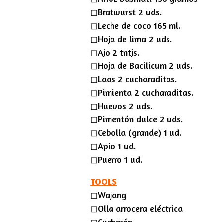
◻︎Bratwurst 2 uds.
◻︎Leche de coco 165 ml.
◻︎Hoja de lima 2 uds.
◻︎Ajo 2 tntjs.
◻︎Hoja de Bacilicum 2 uds.
◻︎Laos 2 cucharaditas.
◻︎Pimienta 2 cucharaditas.
◻︎Huevos 2 uds.
◻︎Pimentón dulce 2 uds.
◻︎Cebolla (grande) 1 ud.
◻︎Apio 1 ud.
◻︎Puerro 1 ud.
TOOLS
◻︎Wajang
◻︎Olla arrocera eléctrica
◻︎Cucharón