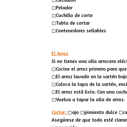
◻︎Pelador
◻︎Cuchillo de corte
◻︎Tabla de cortar
◻︎Contenedores sellables
El Arroz
Si no tienes una olla arrocera eléc
◻︎Cocine el arroz primero para que
◻︎El arroz lavado en la sartén ba
◻︎Coloca la tapa de la sartén, en
◻︎El arroz está listo. Con una cuch
◻︎Vuelva a tapar la olla de arroz.
Cortar:
◻︎ajo ◻︎pimiento dulce ◻︎c
Asegúrese de que todo esté claram