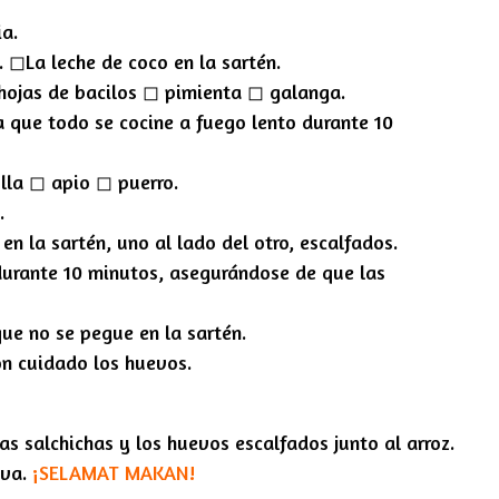
ia.
 ◻︎La leche de coco en la sartén.
 hojas de bacilos ◻︎ pimienta ◻︎ galanga.
ja que todo se cocine a fuego lento durante 10
lla ◻︎ apio ◻︎ puerro.
.
n la sartén, uno al lado del otro, escalfados.
durante 10 minutos, asegurándose de que las
e no se pegue en la sartén.
on cuidado los huevos.
las salchichas y los huevos escalfados junto al arroz.
va.
¡SELAMAT MAKAN!