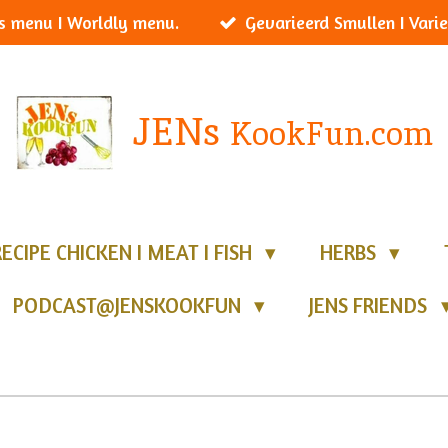
s menu I Worldly menu.
Gevarieerd Smullen I Varie
JENs
KookFun.com
RECIPE CHICKEN I MEAT I FISH
HERBS
PODCAST@JENSKOOKFUN
JENS FRIENDS