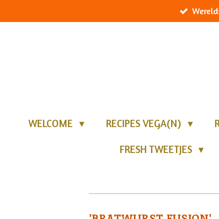
Wereld
Ga
direct
naar
de
hoofdinhoud
WELCOME
RECIPES VEGA(N)
FRESH TWEETJES
'BRATWURST FUSION'