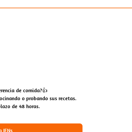
erencia de comida?👍
cinando o probando sus recetas.
plazo de 48 horas.
a JENs