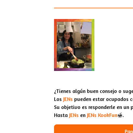
¿Tienes algún buen consejo o sug
Los
JENs
pueden estar ocupados co
Su objetivo es responderle en un 
Hasta
JENs
en
JENs KookFun
🍯.
Par