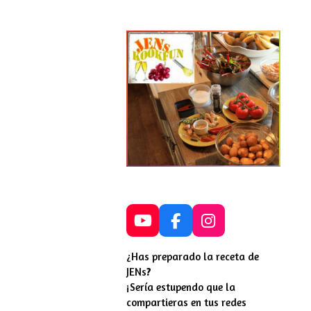
Y
F
I
o
a
n
u
c
s
¿Has preparado la receta de
T
e
t
JENs
?
u
b
a
¡Sería estupendo que la
b
o
g
compartieras en tus redes