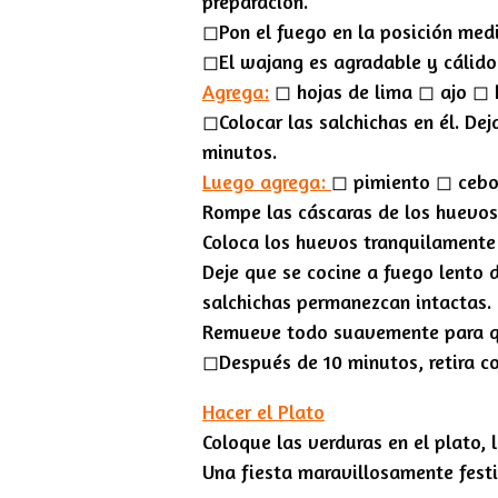
preparación.
◻︎Pon el fuego en la posición med
◻︎El wajang es agradable y cálido.
Agrega:
◻︎ hojas de lima ◻︎ ajo ◻︎
◻︎Colocar las salchichas en él. De
minutos.
Luego agrega:
◻︎ pimiento ◻︎ cebo
Rompe las cáscaras de los huevos
Coloca los huevos tranquilamente e
Deje que se cocine a fuego lento 
salchichas permanezcan intactas.
Remueve todo suavemente para qu
◻︎Después de 10 minutos, retira c
Hacer el Plato
Coloque las verduras en el plato, 
Una fiesta maravillosamente festi