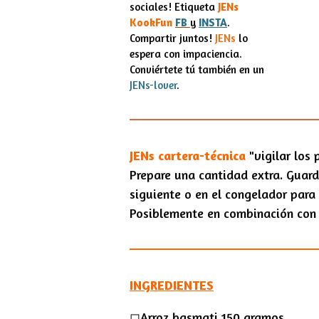
e
o
r
sociales! Etiqueta
JENs
k
a
KookFun
FB
y
INSTA
.
m
Compartir juntos!
JENs
lo
espera con impaciencia.
Conviértete tú también en un
JENs-lover
.
JENs
cartera-técnica
"vigilar los
Prepare una cantidad extra. Guarde
siguiente o en el congelador para
Posiblemente en combinación con 
INGREDIENTES
◻︎Arroz basmati 150 gramos